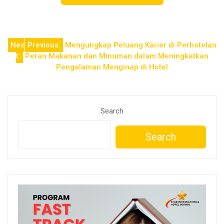
Post
Nex
Previous:
Mengungkap Peluang Karier di Perhotelan
t:
Peran Makanan dan Minuman dalam Meningkatkan
navigation
Pengalaman Menginap di Hotel
Search
Search