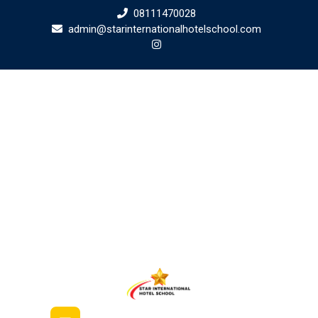
Skip
08111470028
to
admin@starinternationalhotelschool.com
content